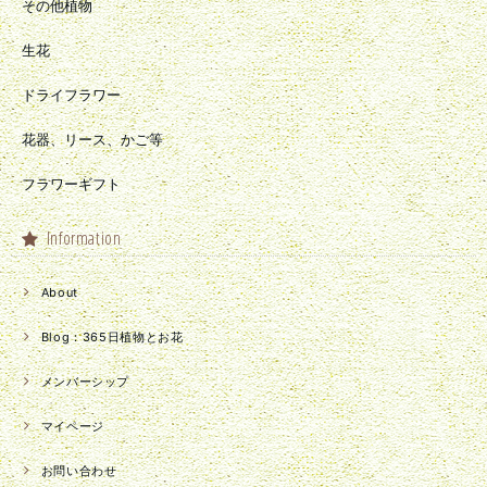
その他植物
生花
ドライフラワー
花器、リース、かご等
フラワーギフト
Information
About
Blog：365日植物とお花
メンバーシップ
マイページ
お問い合わせ