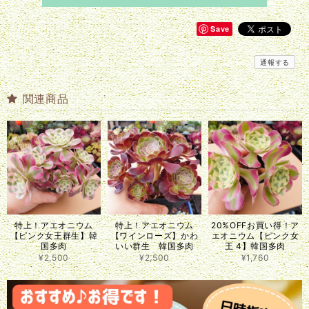
Save
通報する
関連商品
特上！アエオニウム
特上！アエオニウム
20%OFFお買い得！ア
【ピンク女王群生】韓
【ワインローズ】かわ
エオニウム【ピンク女
国多肉
いい群生 韓国多肉
王 4】韓国多肉
¥2,500
¥2,500
¥1,760