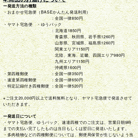
ー発送方法の種類
・おまかせ宅急便（BASEかんたん発送利用）
：全国一律850円
・ヤマト宅急便 ・ゆうパック
：北海道1850円
青森県、秋田県、岩手県1260円
山形県、宮城県、福島県1260円
関東エリア1150円
北陸、東海、近畿、四国エリア980円
九州エリア1150円
沖縄県1600円
・第四種郵便 ：全国一律350円
・速達第四種郵便 ：全国一律650円
・特定記録付き四種郵便 ：全国一律520円
※ご注文20,000円以上で送料無料となり、ヤマト宅急便で発送させて
いただきます。
ー発送日について
・ヤマト宅急便、ゆうパック、速達四種でのご注文は、営業日朝9時
までの支払い完了したものは当日もしくは翌日に発送いたします。
・多肉植物などの四種郵便については、郵便局保管が生じないよう当