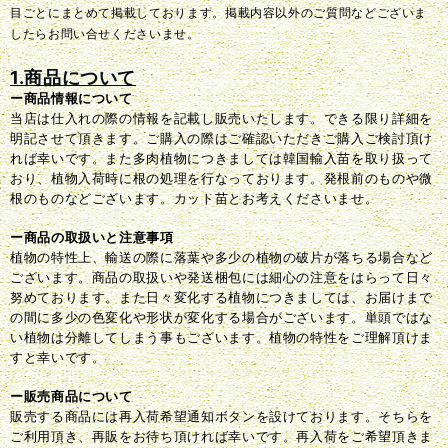
目ごとにまとめて掲載しております。掲載内容以外のご質問などございま
したらお問い合せくださいませ。
1.商品について
ー商品情報について
当店は仕入れの際の情報を記載し販売いたします。できる限り詳細を
明記させて頂きます。ご購入の際はご確認いただきご購入ご検討頂け
れば幸いです。また多肉植物につきましては韓国輸入苗を取り扱って
おり、植物入荷時に根の処理を行なっております。発根前のものや微
根のものなどございます。カット苗とお考えくださいませ。
ー商品の取扱いと注意事項
植物の特性上、輸送の際に落葉や多少の植物の破片が落ちる場合など
ございます。商品の取扱いや発送梱包には細心の注意をはらって日々
努めております。また日々変化する植物につきましては、お届けまで
の間に多少の色変化や形状が変化する場合がございます。単頭ではな
い植物は分離してしまう事もございます。植物の特性をご理解頂けま
すと幸いです。
ー販売商品について
販売する商品には再入荷希望通知ボタンを設けております。そちらを
ご利用頂き、再販をお待ち頂ければ幸いです。再入荷をご希望頂きま