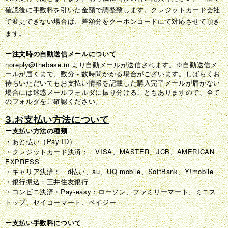
確認後に手数料を引いた金額で調整致します。クレジットカード会社
で変更できない場合は、差額分をクーポンコードにて対応させて頂き
ます。
ー注文時の自動送信メールについて
noreply@thebase.in
より自動メールが送信されます。※自動送信メ
ールが届くまで、数分～数時間かかる場合がございます。しばらくお
待ちいただいてもお支払い情報を記載した購入完了メールが届かない
場合には迷惑メールフォルダに振り分けることもありますので、全て
のフォルダをご確認ください。
3.お支払い方法について
ー支払い方法の種類
・あと払い（Pay ID）
・クレジットカード決済： VISA、MASTER、JCB、AMERICAN
EXPRESS
・キャリア決済： d払い、au、UQ mobile、SoftBank、Y!mobile
・銀行振込：三井住友銀行
・コンビニ決済・Pay-easy：ローソン、ファミリーマート、ミニス
トップ、セイコーマート、ペイジー
ー支払い手数料について