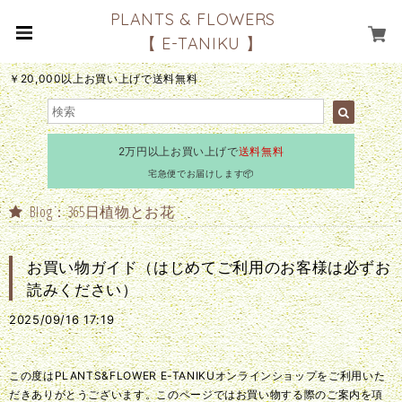
PLANTS & FLOWERS
【 E-TANIKU 】
￥20,000以上お買い上げで送料無料
2万円以上お買い上げで
送料無料
宅急便でお届けします📦
Blog：365日植物とお花
お買い物ガイド（はじめてご利用のお客様は必ずお
読みください）
2025/09/16 17:19
この度はPLANTS&FLOWER E-TANIKUオンラインショップをご利用いた
だきありがとうございます。このページではお買い物する際のご案内を項