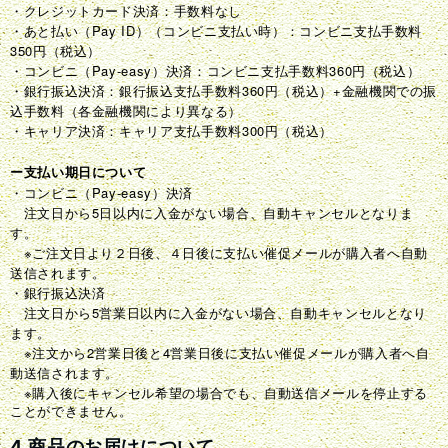
・クレジットカード決済：手数料なし
・あと払い（Pay ID）（コンビニ支払い時）：コンビニ支払手数料
350円（税込）
・コンビニ（Pay-easy）決済：コンビニ支払手数料360円（税込）
・銀行振込決済：銀行振込支払手数料360円（税込）+金融機関での振
込手数料（各金融機関により異なる）
・キャリア決済：キャリア支払手数料300円（税込）
ー支払い期日について
・コンビニ（Pay-easy）決済
注文日から5日以内に入金がない場合、自動キャンセルとなりま
す。
※ご注文日より２日後、４日後に支払い催促メールが購入者へ自動
送信されます。
・銀行振込決済
注文日から5営業日以内に入金がない場合、自動キャンセルとなり
ます。
※
2
4
注文から
営業日後と
営業日後に支払い催促メールが購入者へ自
動送信されます。
※
購入後にキャンセル希望の場合でも、自動送信メールを停止する
ことができません。
4.商品のお届けについて