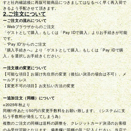
すと社内確認後に再販可能商品につきましてはなるべく早く再入荷で
きるよう手配させて頂きます。
2.ご注文について
ーご注文の流れについて
・Webブラウザからのご注文
「ゲストとして購入」もしくは「Pay IDで購入」よりお手続きが可能
です。
・”Pay ID”からのご注文
『購入手続きへ』より「ゲストとして購入」もしくは「Pay IDで購
入」を選択しお手続きください。
ー注文後の変更について
【可能な項目】お届け先住所の変更（後払い決済の場合は不可）、メ
ールアドレス
【変更不可の項目】お支払い方法の変更
ー追加注文（同梱）について
※2025年秋より
同梱1件あたり50円の変更手数料をお願い致します。（システムに支
払う手数料が発生してしまう為）
複数のご注文の同梱は送料の調整を、クレジットカード決済のお客様
のみ受付可能となります。備考欄に同梱の旨ご記入ください。当店で