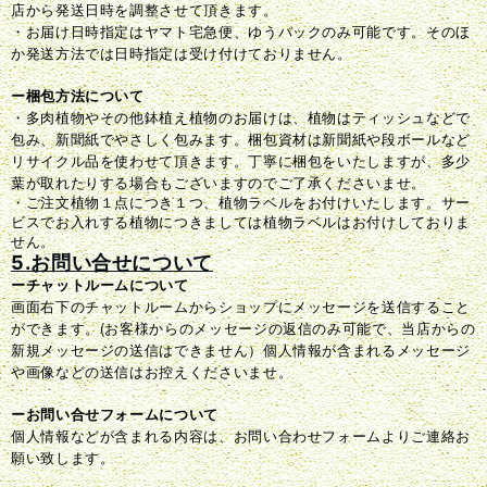
店から発送日時を調整させて頂きます。
・お届け日時指定はヤマト宅急便、ゆうパックのみ可能です。そのほ
か発送方法では日時指定は受け付けておりません。
ー梱包方法について
・多肉植物やその他鉢植え植物のお届けは、植物はティッシュなどで
包み、新聞紙でやさしく包みます。梱包資材は新聞紙や段ボールなど
リサイクル品を使わせて頂きます。丁寧に梱包をいたしますが、多少
葉が取れたりする場合もございますのでご了承くださいませ。
・ご注文植物１点につき１つ、植物ラベルをお付けいたします。サー
ビスでお入れする植物につきましては植物ラベルはお付けしておりま
せん。
5.お問い合せについて
ーチャットルームについて
画面右下のチャットルームからショップにメッセージを送信すること
ができます。(お客様からのメッセージの返信のみ可能で、当店からの
新規メッセージの送信はできません）個人情報が含まれるメッセージ
や画像などの送信はお控えくださいませ。
ーお問い合せフォームについて
個人情報などが含まれる内容は、お問い合わせフォームよりご連絡お
願い致します。