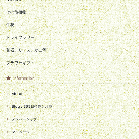
その他植物
生花
ドライフラワー
花器、リース、かご等
フラワーギフト
Information
About
Blog：365日植物とお花
メンバーシップ
マイページ