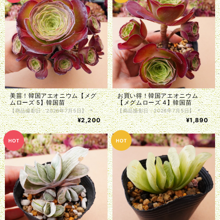
美苗！韓国アエオニウム【メグ
お買い得！韓国アエオニウム
ムローズ 5】韓国苗
【メグムローズ 4】韓国苗
【商品撮影日：2026年7月5日】 ＊韓国仕入れ ＊植物サイズは写真をご参照くださいませ。 ＊商品は抜き苗で植物のみお届け致します。入荷時に根の処理を行っているため、発根前のものや微根のものがございます。カット苗とお考え下さい。 ＊単頭ではない個体につきましては分離してしまう事もございます。植物はお届けまでの間に多少の色の変化・形状の変化がある場合がございます。写真撮影をした植物の現物販売となります。
【商品撮影日：2026年7月5日】 ＊韓国仕入れ ＊植物サイズは写真をご参照くださいませ。 ＊商品は抜き苗で植物のみお届け致します。入荷時に根の処理を行っているため、発根前のものや微根のものがございます。カット苗とお考え下さい。 ＊単頭ではない個体につきましては分離してしまう事もございます。植物はお届けまでの間に多少の色の変化・形状の変化がある場合がございます。写真撮影をした植物の現物販売となります。
¥2,200
¥1,890