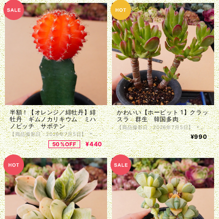
半額！【オレンジ／緋牡丹】緋
かわいい【ホービット 1】クラッ
牡丹 ギムノカリキウム ミハ
スラ 群生 韓国多肉
ノビッチ サボテン
【商品撮影日：2026年7月5日】 ＊韓国仕入れ ＊植物サイズは写真をご参照くださいませ。 ＊商品は抜き苗で植物のみお届け致します。入荷時に根の処理を行っているため、発根前のものや微根のものがございます。カット苗とお考え下さい。 ＊単頭ではない個体につきましては分離してしまう事もございます。植物はお届けまでの間に多少の色の変化・形状の変化がある場合がございます。写真撮影をした植物の現物販売となります。
【商品撮影日：2026年7月5日】 ＊国内仕入れ ＊宅急便（ヤマト便、ゆうパック）ご利用のお客様は鉢付きでのお届けも可能です。ご希望の場合は、ご注文時に備考欄にその旨ご記入ください。 ＊第四種郵便（速達四種、特定記録付き四種）でのお届けの場合、抜き苗で植物のみお届け致します。 ＊植物サイズは写真をご参照くださいませ。 ＊単頭ではない個体につきましては分離してしまう事もございます。植物はお届けまでの間に多少の色の変化・形状の変化がある場合がございます。写真撮影をした植物の現物販売となります。
¥990
¥440
50%OFF