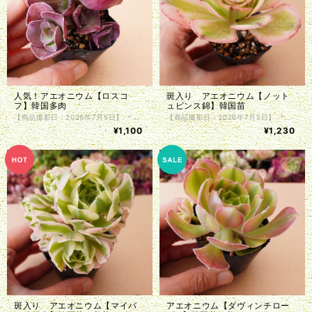
人気！アエオニウム【ロスコ
斑入り アエオニウム【ノット
フ】韓国多肉
ュピンス錦】韓国苗
【商品撮影日：2026年7月5日】 ＊韓国仕入れ ＊植物サイズは写真をご参照くださいませ。 ＊商品は抜き苗で植物のみお届け致します。入荷時に根の処理を行っているため、発根前のものや微根のものがございます。カット苗とお考え下さい。 ＊単頭ではない個体につきましては分離してしまう事もございます。植物はお届けまでの間に多少の色の変化・形状の変化がある場合がございます。写真撮影をした植物の現物販売となります。
【商品撮影日：2026年7月5日】 ＊韓国仕入れ ＊植物サイズは写真をご参照くださいませ。 ＊商品は抜き苗で植物のみお届け致します。入荷時に根の処理を行っているため、発根前のものや微根のものがございます。カット苗とお考え下さい。 ＊単頭ではない個体につきましては分離してしまう事もございます。植物はお届けまでの間に多少の色の変化・形状の変化がある場合がございます。写真撮影をした植物の現物販売となります。
¥1,100
¥1,230
斑入り アエオニウム【マイバ
アエオニウム【ダヴィンチロー