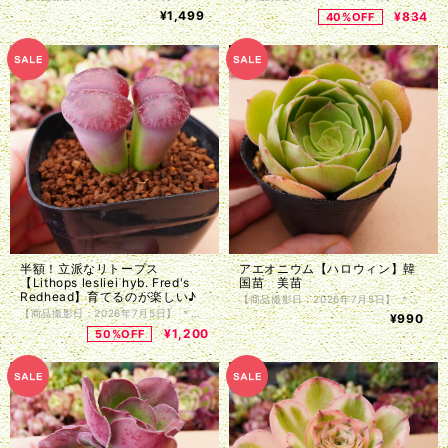
¥1,499
¥834
40%OFF
半額！立派なリトープス
アエオニウム【ハロウィン】韓
【Lithops lesliei hyb. Fred's
国苗 美苗
Redhead】育てるのが楽しい♪
【商品撮影日：2026年7月5日】 ＊韓国仕入れ ＊植物サイズは写真をご参照くださいませ。 ＊商品は抜き苗で植物のみお届け致します。入荷時に根の処理を行っているため、発根前のものや微根のものがございます。カット苗とお考え下さい。 ＊単頭ではない個体につきましては分離してしまう事もございます。植物はお届けまでの間に多少の色の変化・形状の変化がある場合がございます。写真撮影をした植物の現物販売となります。
【商品撮影日：2026年7月5日】 ＊国内仕入れ ＊宅急便（ヤマト便、ゆうパック）ご利用のお客様は鉢付きでのお届けも可能です。ご注文時に希望欄にその旨ご記入ください。 ＊第四種郵便（速達四種、特定記録付き四種）でのお届けの場合、抜き苗で植物のみお届け致します。 ＊植物サイズは写真をご参照くださいませ。 ＊単頭ではない個体につきましては分離してしまう事もございます。植物はお届けまでの間に多少の色の変化・形状の変化がある場合がございます。写真撮影をした植物の現物販売となります。
¥990
¥1,200
50%OFF