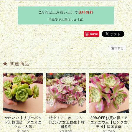
2万円以上お買い上げで
送料無料
宅急便でお届けします📦
Save
通報する
関連商品
かわいい【リリーパッ
特上！アエオニウム
20%OFFお買い得！ア
ド】韓国苗 アエオニ
【ピンク女王群生】韓
エオニウム【ピンク女
ウム 人気
国多肉
王 4】韓国多肉
¥1,290
¥2,500
¥1,760