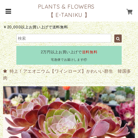
PLANTS & FLOWERS
【 E-TANIKU 】
￥20,000以上お買い上げで送料無料
2万円以上お買い上げで
送料無料
宅急便でお届けします📦
特上！アエオニウム【ワインローズ】かわいい群生 韓国多
肉