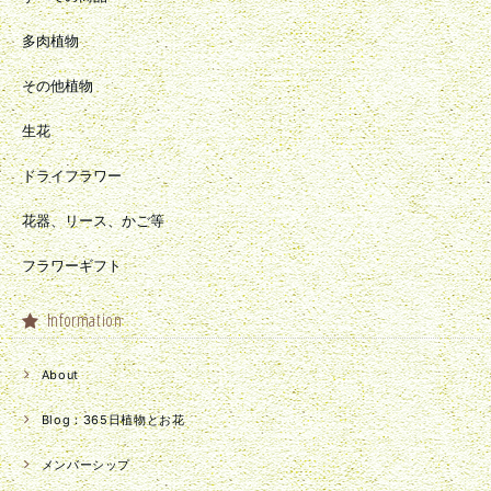
多肉植物
その他植物
生花
ドライフラワー
花器、リース、かご等
フラワーギフト
Information
About
Blog：365日植物とお花
メンバーシップ