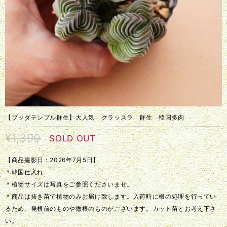
【ブッダテンプル群生】大人気 クラッスラ 群生 韓国多肉
¥1,390
SOLD OUT
【商品撮影日：2026年7月5日】
＊韓国仕入れ
＊植物サイズは写真をご参照くださいませ。
＊商品は抜き苗で植物のみお届け致します。入荷時に根の処理を行ってい
るため、発根前のものや微根のものがございます。カット苗とお考え下さ
い。