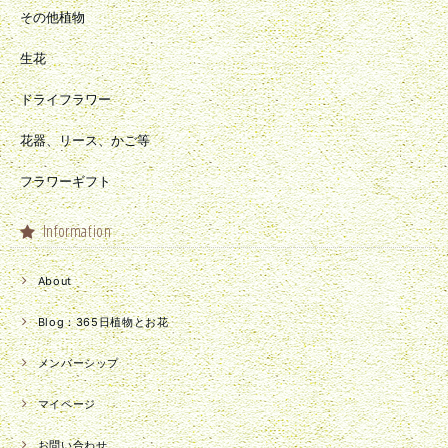
その他植物
生花
ドライフラワー
花器、リース、かご等
フラワーギフト
Information
About
Blog：365日植物とお花
メンバーシップ
マイページ
お問い合わせ