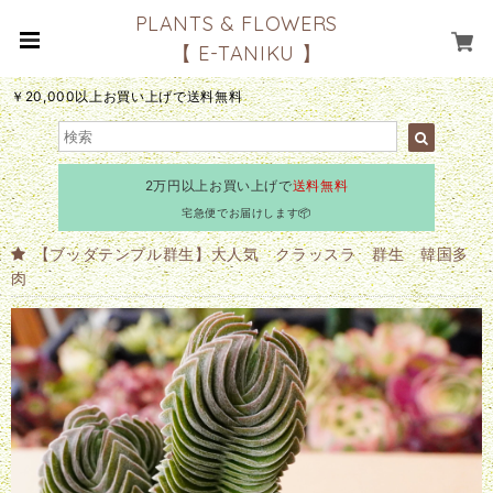
PLANTS & FLOWERS
【 E-TANIKU 】
￥20,000以上お買い上げで送料無料
2万円以上お買い上げで
送料無料
宅急便でお届けします📦
【ブッダテンプル群生】大人気 クラッスラ 群生 韓国多
肉