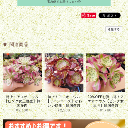
宅急便でお届けします📦
Save
通報する
関連商品
特上！アエオニウム
特上！アエオニウム
20%OFFお買い得！ア
【ピンク女王群生】韓
【ワインローズ】かわ
エオニウム【ピンク女
国多肉
いい群生 韓国多肉
王 4】韓国多肉
¥2,500
¥2,500
¥1,760