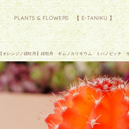
PLANTS & FLOWERS 【 E-TANIKU 】
【オレンジ／緋牡丹】緋牡丹 ギムノカリキウム ミハノビッチ 