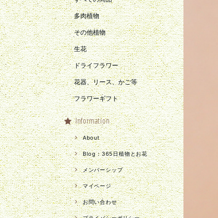
多肉植物
その他植物
生花
ドライフラワー
花器、リース、かご等
フラワーギフト
Information
About
Blog：365日植物とお花
メンバーシップ
マイページ
お問い合わせ