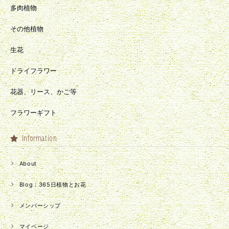
多肉植物
その他植物
生花
ドライフラワー
花器、リース、かご等
フラワーギフト
Information
About
Blog：365日植物とお花
メンバーシップ
マイページ