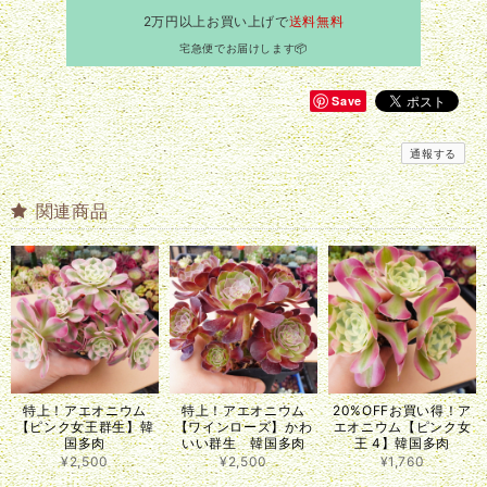
2万円以上お買い上げで
送料無料
宅急便でお届けします📦
Save
通報する
関連商品
特上！アエオニウム
特上！アエオニウム
20%OFFお買い得！ア
【ピンク女王群生】韓
【ワインローズ】かわ
エオニウム【ピンク女
国多肉
いい群生 韓国多肉
王 4】韓国多肉
¥2,500
¥2,500
¥1,760