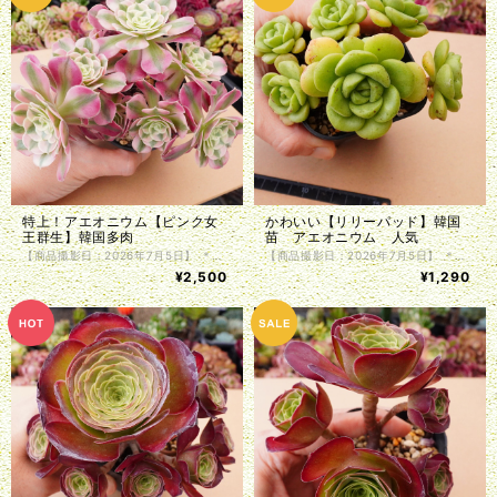
特上！アエオニウム【ピンク女
かわいい【リリーパッド】韓国
王群生】韓国多肉
苗 アエオニウム 人気
【商品撮影日：2026年7月5日】 ＊韓国仕入れ ＊植物サイズは写真をご参照くださいませ。 ＊商品は抜き苗で植物のみお届け致します。入荷時に根の処理を行っているため、発根前のものや微根のものがございます。カット苗とお考え下さい。 ＊単頭ではない個体につきましては分離してしまう事もございます。植物はお届けまでの間に多少の色の変化・形状の変化がある場合がございます。写真撮影をした植物の現物販売となります。
【商品撮影日：2026年7月5日】 ＊韓国仕入れ ＊植物サイズは写真をご参照くださいませ。 ＊商品は抜き苗で植物のみお届け致します。入荷時に根の処理を行っているため、発根前のものや微根のものがございます。カット苗とお考え下さい。 ＊単頭ではない個体につきましては分離してしまう事もございます。植物はお届けまでの間に多少の色の変化・形状の変化がある場合がございます。写真撮影をした植物の現物販売となります。
¥2,500
¥1,290