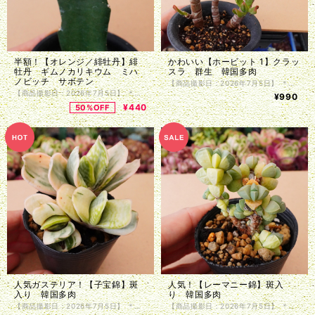
半額！【オレンジ／緋牡丹】緋
かわいい【ホービット 1】クラッ
牡丹 ギムノカリキウム ミハ
スラ 群生 韓国多肉
ノビッチ サボテン
【商品撮影日：2026年7月5日】 ＊韓国仕入れ ＊植物サイズは写真をご参照くださいませ。 ＊商品は抜き苗で植物のみお届け致します。入荷時に根の処理を行っているため、発根前のものや微根のものがございます。カット苗とお考え下さい。 ＊単頭ではない個体につきましては分離してしまう事もございます。植物はお届けまでの間に多少の色の変化・形状の変化がある場合がございます。写真撮影をした植物の現物販売となります。
【商品撮影日：2026年7月5日】 ＊国内仕入れ ＊宅急便（ヤマト便、ゆうパック）ご利用のお客様は鉢付きでのお届けも可能です。ご希望の場合は、ご注文時に備考欄にその旨ご記入ください。 ＊第四種郵便（速達四種、特定記録付き四種）でのお届けの場合、抜き苗で植物のみお届け致します。 ＊植物サイズは写真をご参照くださいませ。 ＊単頭ではない個体につきましては分離してしまう事もございます。植物はお届けまでの間に多少の色の変化・形状の変化がある場合がございます。写真撮影をした植物の現物販売となります。
¥990
¥440
50%OFF
人気ガステリア！【子宝錦】斑
人気！【レーマニー錦】斑入
入り 韓国多肉
り 韓国多肉
【商品撮影日：2026年7月5日】 ＊韓国仕入れ ＊植物サイズは写真をご参照くださいませ。 ＊商品は抜き苗で植物のみお届け致します。入荷時に根の処理を行っているため、発根前のものや微根のものがございます。カット苗とお考え下さい。 ＊単頭ではない個体につきましては分離してしまう事もございます。植物はお届けまでの間に多少の色の変化・形状の変化がある場合がございます。写真撮影をした植物の現物販売となります。
【商品撮影日：2026年7月5日】 ＊韓国仕入れ ＊植物サイズは写真をご参照くださいませ。 ＊商品は抜き苗で植物のみお届け致します。入荷時に根の処理を行っているため、発根前のものや微根のものがございます。カット苗とお考え下さい。 ＊単頭ではない個体につきましては分離してしまう事もございます。植物はお届けまでの間に多少の色の変化・形状の変化がある場合がございます。写真撮影をした植物の現物販売となります。