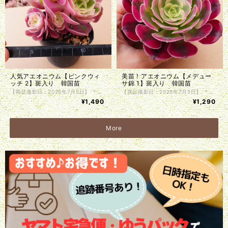
人気アエオニウム【ピンクウィ
美苗！アエオニウム【メデュー
ッチ 2】斑入り 韓国苗
サ錦 1】斑入り 韓国苗
【商品撮影日：2026年7月5日】 ＊韓国仕入れ ＊植物サイズは写真をご参照くださいませ。 ＊商品は抜き苗で植物のみお届け致します。入荷時に根の処理を行っているため、発根前のものや微根のものがございます。カット苗とお考え下さい。 ＊単頭ではない個体につきましては分離してしまう事もございます。植物はお届けまでの間に多少の色の変化・形状の変化がある場合がございます。写真撮影をした植物の現物販売となります。
【商品撮影日：2026年7月5日】 ＊韓国仕入れ ＊植物サイズは写真をご参照くださいませ。 ＊商品は抜き苗で植物のみお届け致します。入荷時に根の処理を行っているため、発根前のものや微根のものがございます。カット苗とお考え下さい。 ＊単頭ではない個体につきましては分離してしまう事もございます。植物はお届けまでの間に多少の色の変化・形状の変化がある場合がございます。写真撮影をした植物の現物販売となります。
¥1,490
¥1,290
More