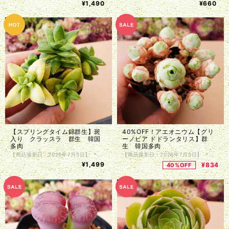
¥1,490
¥660
【スプリングタイム錦群生】斑
40%OFF！アエオニウム【グリ
入り クラッスラ 群生 韓国
ーノビア ドドランタリス】群
多肉
生 韓国多肉
【商品撮影日：2026年7月5日】 ＊韓国仕入れ ＊植物サイズは写真をご参照くださいませ。 ＊商品は抜き苗で植物のみお届け致します。入荷時に根の処理を行っているため、発根前のものや微根のものがございます。カット苗とお考え下さい。 ＊単頭ではない個体につきましては分離してしまう事もございます。植物はお届けまでの間に多少の色の変化・形状の変化がある場合がございます。写真撮影をした植物の現物販売となります。
【商品撮影日：2026年7月5日】 ＊韓国仕入れ ＊植物サイズは写真をご参照くださいませ。 ＊商品は抜き苗で植物のみお届け致します。入荷時に根の処理を行っているため、発根前のものや微根のものがございます。カット苗とお考え下さい。 ＊単頭ではない個体につきましては分離してしまう事もございます。植物はお届けまでの間に多少の色の変化・形状の変化がある場合がございます。写真撮影をした植物の現物販売となります。
¥1,499
¥834
40%OFF