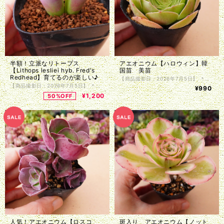
半額！立派なリトープス
アエオニウム【ハロウィン】韓
【Lithops lesliei hyb. Fred's
国苗 美苗
Redhead】育てるのが楽しい♪
【商品撮影日：2026年7月5日】 ＊韓国仕入れ ＊植物サイズは写真をご参照くださいませ。 ＊商品は抜き苗で植物のみお届け致します。入荷時に根の処理を行っているため、発根前のものや微根のものがございます。カット苗とお考え下さい。 ＊単頭ではない個体につきましては分離してしまう事もございます。植物はお届けまでの間に多少の色の変化・形状の変化がある場合がございます。写真撮影をした植物の現物販売となります。
【商品撮影日：2026年7月5日】 ＊国内仕入れ ＊宅急便（ヤマト便、ゆうパック）ご利用のお客様は鉢付きでのお届けも可能です。ご注文時に希望欄にその旨ご記入ください。 ＊第四種郵便（速達四種、特定記録付き四種）でのお届けの場合、抜き苗で植物のみお届け致します。 ＊植物サイズは写真をご参照くださいませ。 ＊単頭ではない個体につきましては分離してしまう事もございます。植物はお届けまでの間に多少の色の変化・形状の変化がある場合がございます。写真撮影をした植物の現物販売となります。
¥990
¥1,200
50%OFF
人気！アエオニウム【ロスコ
斑入り アエオニウム【ノット