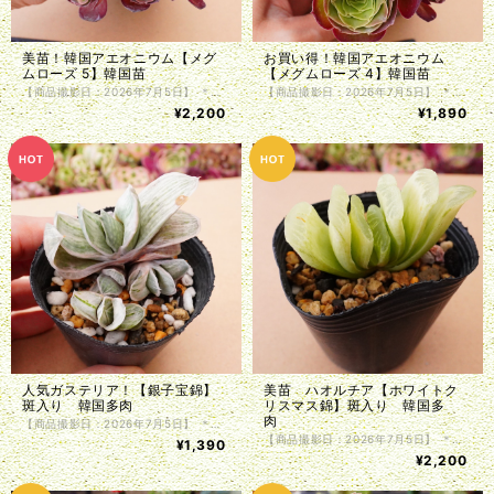
美苗！韓国アエオニウム【メグ
お買い得！韓国アエオニウム
ムローズ 5】韓国苗
【メグムローズ 4】韓国苗
【商品撮影日：2026年7月5日】 ＊韓国仕入れ ＊植物サイズは写真をご参照くださいませ。 ＊商品は抜き苗で植物のみお届け致します。入荷時に根の処理を行っているため、発根前のものや微根のものがございます。カット苗とお考え下さい。 ＊単頭ではない個体につきましては分離してしまう事もございます。植物はお届けまでの間に多少の色の変化・形状の変化がある場合がございます。写真撮影をした植物の現物販売となります。
【商品撮影日：2026年7月5日】 ＊韓国仕入れ ＊植物サイズは写真をご参照くださいませ。 ＊商品は抜き苗で植物のみお届け致します。入荷時に根の処理を行っているため、発根前のものや微根のものがございます。カット苗とお考え下さい。 ＊単頭ではない個体につきましては分離してしまう事もございます。植物はお届けまでの間に多少の色の変化・形状の変化がある場合がございます。写真撮影をした植物の現物販売となります。
¥2,200
¥1,890
人気ガステリア！【銀子宝錦】
美苗 ハオルチア【ホワイトク
斑入り 韓国多肉
リスマス錦】斑入り 韓国多
肉
【商品撮影日：2026年7月5日】 ＊韓国仕入れ ＊植物サイズは写真をご参照くださいませ。 ＊商品は抜き苗で植物のみお届け致します。入荷時に根の処理を行っているため、発根前のものや微根のものがございます。カット苗とお考え下さい。 ＊単頭ではない個体につきましては分離してしまう事もございます。植物はお届けまでの間に多少の色の変化・形状の変化がある場合がございます。写真撮影をした植物の現物販売となります。
【商品撮影日：2026年7月5日】 ＊韓国仕入れ ＊植物サイズは写真をご参照くださいませ。 ＊商品は抜き苗で植物のみお届け致します。入荷時に根の処理を行っているため、発根前のものや微根のものがございます。カット苗とお考え下さい。 ＊単頭ではない個体につきましては分離してしまう事もございます。植物はお届けまでの間に多少の色の変化・形状の変化がある場合がございます。写真撮影をした植物の現物販売となります。
¥1,390
¥2,200