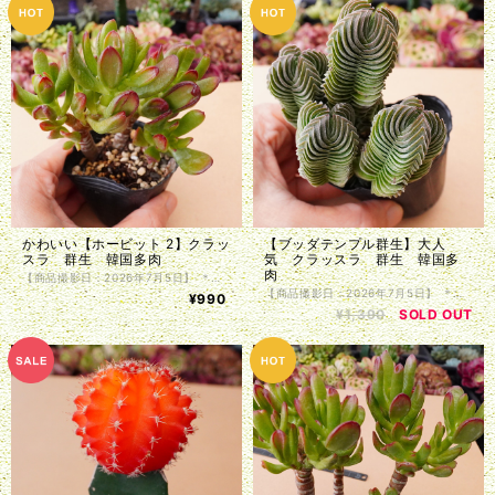
かわいい【ホービット 2】クラッ
【ブッダテンプル群生】大人
スラ 群生 韓国多肉
気 クラッスラ 群生 韓国多
肉
【商品撮影日：2026年7月5日】 ＊韓国仕入れ ＊植物サイズは写真をご参照くださいませ。 ＊商品は抜き苗で植物のみお届け致します。入荷時に根の処理を行っているため、発根前のものや微根のものがございます。カット苗とお考え下さい。 ＊単頭ではない個体につきましては分離してしまう事もございます。植物はお届けまでの間に多少の色の変化・形状の変化がある場合がございます。写真撮影をした植物の現物販売となります。
【商品撮影日：2026年7月5日】 ＊韓国仕入れ ＊植物サイズは写真をご参照くださいませ。 ＊商品は抜き苗で植物のみお届け致します。入荷時に根の処理を行っているため、発根前のものや微根のものがございます。カット苗とお考え下さい。 ＊単頭ではない個体につきましては分離してしまう事もございます。植物はお届けまでの間に多少の色の変化・形状の変化がある場合がございます。写真撮影をした植物の現物販売となります。
¥990
¥1,390
SOLD OUT