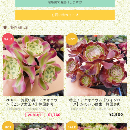
宅急便でお届けします📦
お買い物ガイド🔰
New Arrival
20%OFFお買い得！アエオニウ
特上！アエオニウム【ワインロ
ム【ピンク女王 4】韓国多肉
ーズ】かわいい群生 韓国多肉
【商品撮影日：2026年7月5日】 ＊韓国仕入れ ＊植物サイズは写真をご参照くださいませ。 ＊商品は抜き苗で植物のみお届け致します。入荷時に根の処理を行っているため、発根前のものや微根のものがございます。カット苗とお考え下さい。 ＊単頭ではない個体につきましては分離してしまう事もございます。植物はお届けまでの間に多少の色の変化・形状の変化がある場合がございます。写真撮影をした植物の現物販売となります。
【商品撮影日：2026年7月5日】 ＊韓国仕入れ ＊植物サイズは写真をご参照くださいませ。 ＊商品は抜き苗で植物のみお届け致します。入荷時に根の処理を行っているため、発根前のものや微根のものがございます。カット苗とお考え下さい。 ＊単頭ではない個体につきましては分離してしまう事もございます。植物はお届けまでの間に多少の色の変化・形状の変化がある場合がございます。写真撮影をした植物の現物販売となります。
¥2,500
¥1,760
20%OFF